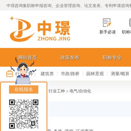
中璟咨询集职称申报咨询、企业管理咨询、论文发表、专利申请咨询
新手必读
职称
网站首页
政策发布
职称专业
行业工种：
建筑类
市政/路桥
园林景观
测量/概算
在线报名
您的位置：
>
>
首页
行业工种
电气/自动化
电气/自动化