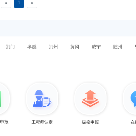
«
1
»
荆门
孝感
荆州
黄冈
咸宁
随州
工程师认定
破格申报
在
师申报